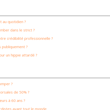
t au quotidien ?
ber dans le strict ?
e crédibilité professionnelle ?
is publiquement ?
r un hippie attardé ?
romper ?
dorsales de 50% ?
eurs à 60 ans ?
rdistes avant tout le monde