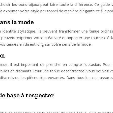
oisir les bons bijoux peut faire toute la différence. Ce guide 
 à exprimer votre style personnel de manière élégante et à la poi
dans la mode
 identité stylistique. Ils peuvent transformer une tenue ordin
ls peuvent exprimer votre créativité et apporter une touche d’éc
s vos tenues en disent long sur votre sens de la mode.
on
nue, il est important de prendre en compte l’occasion. Pour 
oreilles en diamants. Pour une tenue décontractée, vous pouvez 
ux discrets ou les pièces plus voyantes. Dans tous les cas, assu
de base à respecter
tiel de respecter le style général de votre tenue. Si vous port