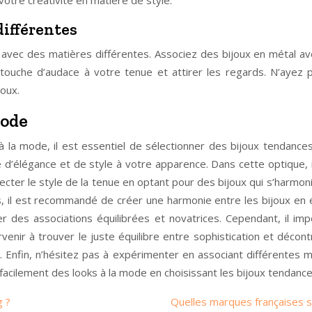
différentes
r avec des matières différentes. Associez des bijoux en métal ave
ouche d’audace à votre tenue et attirer les regards. N’ayez pa
joux.
mode
 la mode, il est essentiel de sélectionner des bijoux tendances
 d’élégance et de style à votre apparence. Dans cette optique, i
ecter le style de la tenue en optant pour des bijoux qui s’harmonis
 il est recommandé de créer une harmonie entre les bijoux en év
 des associations équilibrées et novatrices. Cependant, il impo
rvenir à trouver le juste équilibre entre sophistication et déc
 Enfin, n’hésitez pas à expérimenter en associant différentes m
cilement des looks à la mode en choisissant les bijoux tendanc
g ?
Quelles marques françaises s